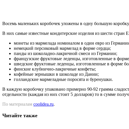
Восемь маленьких коробочек уложены в одну большую коробку 
В них самые известные кондитерские изделия из шести стран Е
монеты из мармелада номиналом в один евро из Германи
немецкий персиковый мармелад в форме сердца;
панды из шоколадно-лакричной смеси из Германии;
французские фруктовые леденцы, изготовленные в форме
шведские фруктовые леденцы, изготовленные в форме б
финские клубнично-лакричные конфеты;
кофейные зернышки в шоколаде из Дании;
голландские мармеладные поросята и буренушки.
В каждую коробочку упаковано примерно 90-92 грамма сладосте
отдельности (каждая из них стоит 5 долларов) то в сумме полу
По материалам
coolidea.ru
.
Читайте также