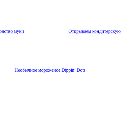
одство муки
Открываем кондитерскую
Необычное мороженое Dippin’ Dots