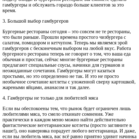
гамбургеры и обслужить гораздо больше клиентов за это
время.
3. Большой выбор гамбургеров
Бургерные рестораны сегодня – это совсем не те рестораны,
что были раньше. Прошли времена простого чизбургера с
салатом, помидором и кетчупом. Теперь мы являемся эрой
гамбургеров с бесконечным выбором на любой вкус. Работа
бургерного ресторана теперь не говорит о том, что ваша еда
обычная и простая, сейчас многие бургерные рестораны
предлагают специальные соусы, начинки для гурманов и
неожиданные сочетания. Гамбургеры могут казаться
простыми, но это определенно не так. И это не просто
необычное сочетание котлеты с уложенной сверху картошкой,
жареными яйцами, ананасом и так далее.
4. Гамбургеры не только для любителей мяса
Если вы обеспокоены тем, что рынок будет ограничен лишь
любителями мяса, то смело откиньте сомнения. Уже
практически в каждом меню можно найти действительно
фантастические вегетарианские котлеты (просто загляните в
наше!), оно наверняка порадует любого вегетарианца. И даже,
если вы любитель мяса, вас всё равно приятно удивит начинка