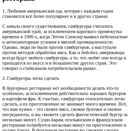
1. Любимая американская еда, которая с каждым годом
становится всё более популярнее и в других странах
С начала своего существования, гамбургеры считались
американской едой, за исключением короткого промежутка
времени в 1900-х, когда Эптон Синклер выявил небезопасные
и антисанитарные условия в мясной промышленности.
Однако, люди не были против гамбургеров, а выступали
против методов обработки мяса. Как и бейсбол, американцы
всегда будут любить гамбургеры, а то, что любят они всегда и
приходится по вкусу и в большинстве других стран. Это
говорит о стабильном потребительском рынке.
2. Гамбургеры легко сделать
В бургерных ресторанах нет необходимости делать что-то
особенное, за исключением действительно хороших бургеров
и картофеля фри. К счастью, гамбургеры относительно легко
сделать, а их приготовление не занимает много времени. Всё,
что вам нужно – это свежее мясо, свежие булочки и свежие
ингредиенты, и вы сможете сделать фантастический бургер за
несколько минут. Суши-барам, итальянским и французским
ресторанам потребуется несколько минут на приготовление и
подачу блюда. В бургерном ресторане вы сможете сделать