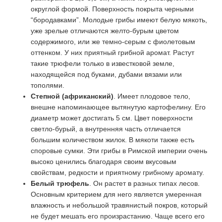
округлой формой. Поверхность покрыта черными
“бородавками”. Молодые грибы имеют белую мякоть,
уже зрелые отличаются желто-бурым цветом
содержимого, или же темно-серым с фиолетовым
оттенком. У них приятный грибной аромат. Растут
такие трюфели только в известковой земле,
находящейся под буками, дубами вязами или
тополями.
Степной (африканский)
. Имеет плодовое тело,
внешне напоминающее вытянутую картофелину. Его
диаметр может достигать 5 см. Цвет поверхности
светло-бурый, а внутренняя часть отличается
большим количеством жилок. В мякоти также есть
споровые сумки. Эти грибы в Римской империи очень
высоко ценились благодаря своим вкусовым
свойствам, редкости и приятному грибному аромату.
Белый трюфель
. Он растет в разных типах лесов.
Основным критерием для него является умеренная
влажность и небольшой травянистый покров, который
не будет мешать его произрастанию. Чаще всего его