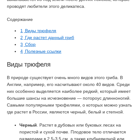
проводят любители этого деликатеса.
Содержание
1
Виды трюфеля
2
Где растет данный гриб
3
Сбор
4
Полезные ссылки
Виды трюфеля
В природе существует очень много видов этого гриба. В
Англии, например, его насчитывают около 40 видов. Среди
них особенно выделяется наиболее редкий, который имеет
большие шансы на исчезновение — потороус длинноногий.
Самыми популярными трюфелями, о которых можно узнать
где растет в России, являются черный, белый и степной.
Черный
. Растет в дубовых или буковых лесах на
пористой и сухой почве. Плодовое тело отличается
размерами в 2,5-3,5 см, а также клубневидной или