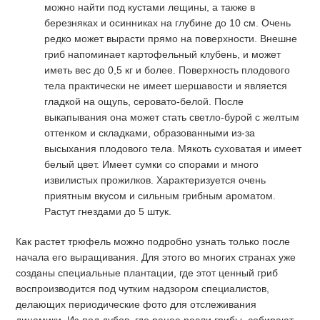
можно найти под кустами лещины, а также в
березняках и осинниках на глубине до 10 см. Очень
редко может вырасти прямо на поверхности. Внешне
гриб напоминает картофельный клубень, и может
иметь вес до 0,5 кг и более. Поверхность плодового
тела практически не имеет шершавости и является
гладкой на ощупь, серовато-белой. После
выкапывания она может стать светло-бурой с желтым
оттенком и складками, образованными из-за
высыхания плодового тела. Мякоть суховатая и имеет
белый цвет. Имеет сумки со спорами и много
извилистых прожилков. Характеризуется очень
приятным вкусом и сильным грибным ароматом.
Растут гнездами до 5 штук.
Как растет трюфель можно подробно узнать только после
начала его выращивания. Для этого во многих странах уже
созданы специальные плантации, где этот ценный гриб
воспроизводится под чутким надзором специалистов,
делающих периодические фото для отслеживания
динамики. Из-под дубов, где ранее росли грибы, собирают