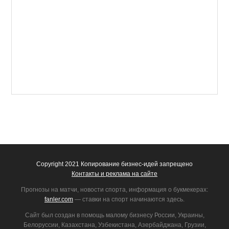
Copyright 2021 Копирование бизнес-идей запрещено
Контакты и реклама на сайте
Прогнозы на матчи, новости спорта, информация о букмекерах:
fanler.com
— ставки на спорт начинаются здесь.
Сайт был создан в помощь малому бизнесу России, Украины,
Белоруссии, Казахстана, Узбекистана, Азербайджана, Грузии,