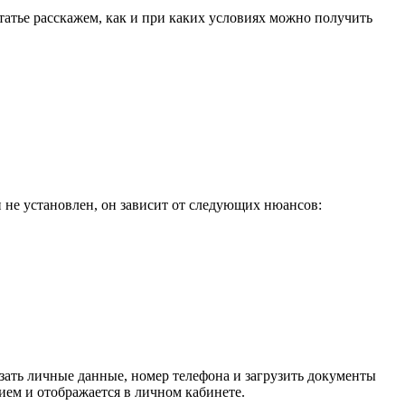
татье расскажем, как и при каких условиях можно получить
и не установлен, он зависит от следующих нюансов:
зать личные данные, номер телефона и загрузить документы
ием и отображается в личном кабинете.