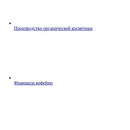
Производство органической косметики
Франшиза кофейни