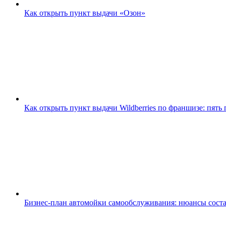
Как открыть пункт выдачи «Озон»
Как открыть пункт выдачи Wildberries по франшизе: пять
Бизнес-план автомойки самообслуживания: нюансы сост