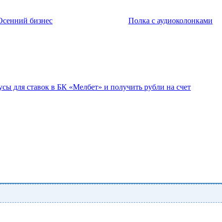
Осенний бизнес
Полка с аудиоколонками
усы для ставок в БК «Мелбет» и получить рубли на счет