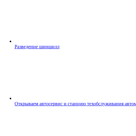
Разведение шиншилл
Открываем автосервис и станцию техобслуживания авто