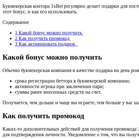
Букмекерская контора 1xBet регулярно делает подарки для пос
этот бонус, и как его использовать.
Содержание
1
Какой бонус можно получить
2
Как получить промокод
3
Как активировать подарок
Какой бонус можно получить
Обычно букмекерская компания в качестве подарка на день рож
срока регистрации беттора в букмекерской компании;
активности игрока при заключении пари;
суммы ранее внесенных средств на счет.
Получается, чем дольше и чаще вы играете, тем больше у вас 
Как получить промокод
Каких-то дополнительных действий для получения промокода 1
для подтверждения личности. Уведомление о том, что вы полу