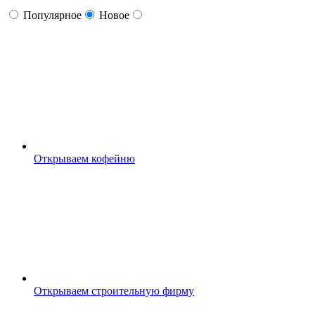
Популярное
Новое
Открываем кофейню
Открываем строительную фирму