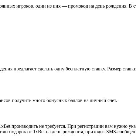
тоянных игроков, один из них — промокод на день рождения. В с
дения предлагает сделать одну бесплатную ставку. Размер ставк
шансов получить много бонусных баллов на личный счет.
xBet производить не требуется. При регистрации вам нужно ука
чили подарок от 1xBet на день рождения, приходит SMS-сообщен