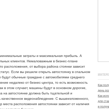
минимальные затраты и максимальная прибыль. А
альных клиентов. Немаловажным в бизнес-плане
то расположения, от выбора района стоянки зависит
статус. Если вы решили открыть автостоянку в спальном
ИНТЕРЕ
и будут обычные граждане с автомобилями среднего
ение недалеко от бизнес-центра, то есть возможность
Как пол
ак в этом случает, машины будут в основном дорогие,
день ро
на на автостоянке должна быть тщательной и
Как исп
ь качественное видеонаблюдение. С вышеизложенного,
для ста
ор места расположения автостоянки зависит от наличия
и получ