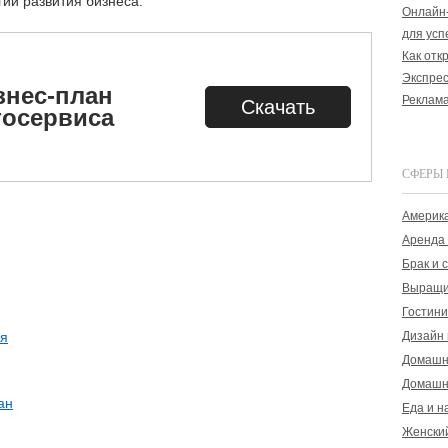
гии развития бизнеса.
Онлайн-
для усп
Как отк
Экспрес
знес-план
Реклама
Скачать
тосервиса
СФЕРЫ 
Америка
Аренда 
Брак и 
Выращи
Гостини
Дизайн 
я
Домашн
Домашн
ан
Еда и н
Женски