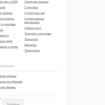
льство и СМИ
Средства гигиены
иции
Стартапы
ет-бизнес
Строительство
 рестораны
Строительные
материалы
 и здоровье
Сфера услуг
на
Торговля и продажи
имость
Транспорт
ные идеи
Финансы
ание и наука
Технологии
НИТЕЛЬНО
рация фирмы
ация за рубежом
ация фирмы
Twitter