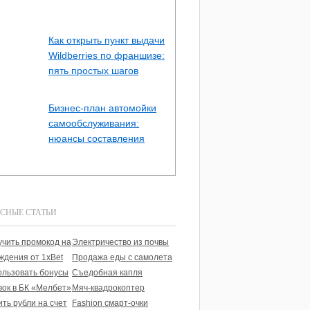
Как открыть пункт выдачи
Wildberries по франшизе:
пять простых шагов
Бизнес-план автомойки
самообслуживания:
нюансы составления
СНЫЕ СТАТЬИ
учить промокод на
Электричество из почвы
ждения от 1xBet
Продажа еды с самолета
ользовать бонусы
Съедобная капля
вок в БК «Мелбет»
Мяч-квадрокоптер
ить рубли на счет
Fashion смарт-очки