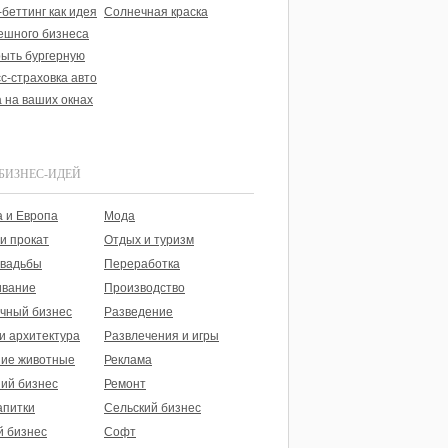
беттинг как идея
Солнечная краска
ешного бизнеса
рыть бургерную
с-страховка авто
 на ваших окнах
БИЗНЕС-ИДЕЙ
 и Европа
Мода
и прокат
Отдых и туризм
свадьбы
Переработка
вание
Производство
чный бизнес
Разведение
и архитектура
Развлечения и игры
ие животные
Реклама
ий бизнес
Ремонт
апитки
Сельский бизнес
й бизнес
Софт