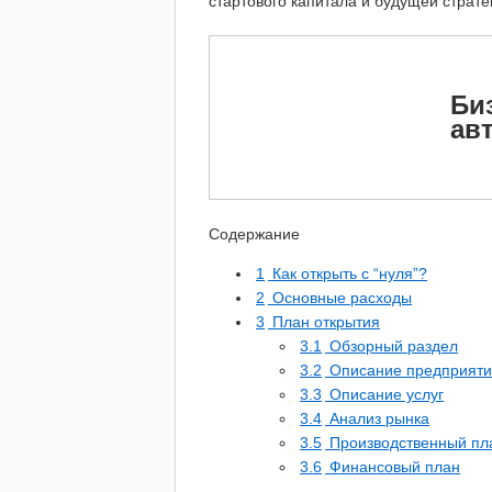
стартового капитала и будущей страте
Би
ав
Содержание
1
Как открыть с “нуля”?
2
Основные расходы
3
План открытия
3.1
Обзорный раздел
3.2
Описание предприяти
3.3
Описание услуг
3.4
Анализ рынка
3.5
Производственный пл
3.6
Финансовый план