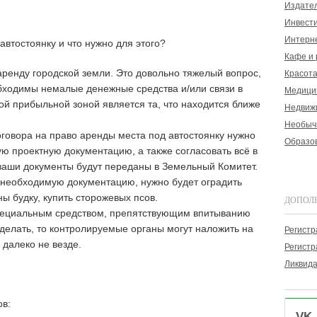
Издате
Инвест
Интерн
автостоянку и что нужно для этого?
Кафе и
аренду городской земли. Это довольно тяжелый вопрос,
Красота
еобходимы немалые денежные средства и/или связи в
Медици
мой прибыльной зоной является та, что находится ближе
Недвиж
Необыч
говора на право аренды места под автостоянку нужно
Образов
ую проектную документацию, а также согласовать всё в
 ваши документы будут переданы в Земельный Комитет.
ю необходимую документацию, нужно будет оградить
ны будку, купить сторожевых псов.
ДОПОЛ
специальным средством, препятствующим впитыванию
сделать, то контролируемые органы могут наложить на
Регист
 далеко не везде.
Регистр
Ликвид
ов:
VK