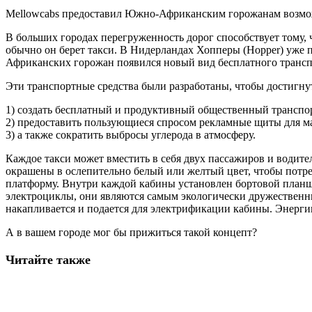
Mellowcabs предоставил Южно-Африканским горожанам возможн
В больших городах перегруженность дорог способствует тому
обычно он берет такси. В Нидерландах Хопперы (Hopper) уже
Африканских горожан появился новый вид бесплатного транспор
Эти транспортные средства были разработаны, чтобы достигнут
1) создать бесплатный и продуктивный общественный транспо
2) предоставить пользующиеся спросом рекламные щиты для м
3) а также сократить выбросы углерода в атмосферу.
Каждое такси может вместить в себя двух пассажиров и водите
окрашены в ослепительно белый или желтый цвет, чтобы потре
платформу. Внутри каждой кабины установлен бортовой планше
электроциклы, они являются самым экологически дружественны
накапливается и подается для электрификации кабины. Энергии
А в вашем городе мог бы прижиться такой концепт?
Читайте также