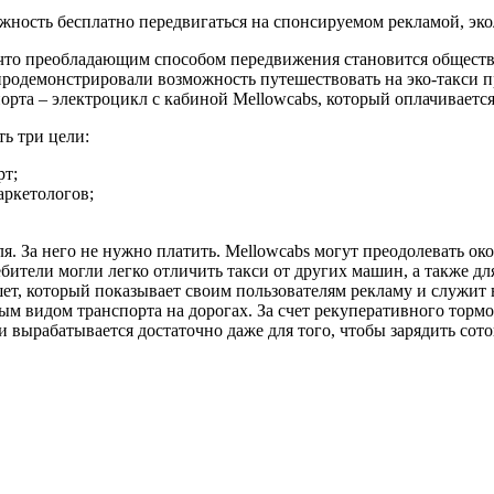
ость бесплатно передвигаться на спонсируемом рекламой, эко
, что преобладающим способом передвижения становится общест
 продемонстрировали возможность путешествовать на эко-такси 
та – электроцикл с кабиной Mellowcabs, который оплачивается 
ь три цели:
рт;
аркетологов;
ля. За него не нужно платить. Mellowcabs могут преодолевать о
бители могли легко отличить такси от других машин, а также д
т, который показывает своим пользователям рекламу и служит в
м видом транспорта на дорогах. За счет рекуперативного тормож
 вырабатывается достаточно даже для того, чтобы зарядить сот