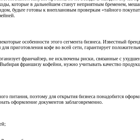
ходы, которые в дальнейшем станут неприятным бременем, меша
ом, будьте готовы к внеплановым проверкам «тайного покупате
фейней.
екоторые особенности этого сегмента бизнеса. Известный брен
 для приготовления кофе во всей сети, гарантирует положитель
рганизует франчайзер, не исключены риски, связанные с ухудше
. Выбирая франшизу кофейни, нужно учитывать качество продук
ного питания, поэтому для открытия бизнеса понадобится офор
инать оформление документов заблаговременно.
ей;