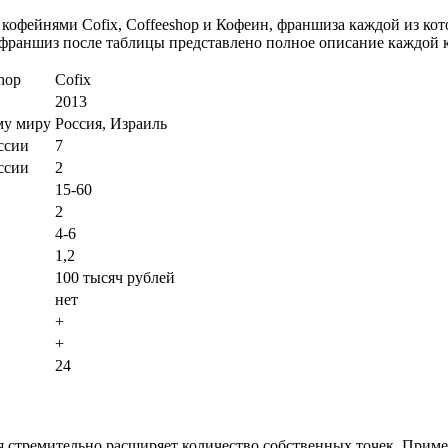
 кофейнями Cofix, Coffeeshop и Кофеин, франшиза каждой из ко
 франшиз после таблицы представлено полное описание каждой 
hop
Cofix
2013
му миру
Россия, Израиль
ссии
7
ссии
2
15-60
2
4-6
1,2
100 тысяч рублей
нет
+
+
24
 стремительно расширяет количество собственных точек. Приме