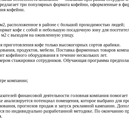
редлагает три популярных формата кофейни, оформленные в фир
ния кофейни.
м2, расположенное в районе с большой проходимостью людей;
ормат кофе с собой и небольшую посадочную зону для посетител
 м2 с выходом на оживленную улицу.
я приготовления кофе только высокогорных сортов арабики.
вания, продуктов, мебели. Поставка фирменных товаров компан
т кофейного оборудования в течение нескольких лет.
йзером стажировки сотрудников. Обучающая программа предполаг
тре компании;
азателей финансовой деятельности головная компания помогает 
же анализируется потенциал помещения, которое выбрано для про
зования, прогнозов продаж и запуск рекламной кампании. Допо
ся по индивидуально разработанной методике. По окончанию про
м.