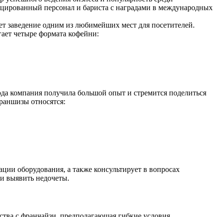
ицированный персонал и бариста с наградами в международных
ет заведение одним из любимейших мест для посетителей.
гает четыре формата кофейни:
года компания получила большой опыт и стремится поделиться
раншизы относятся:
ции оборудования, а также консультирует в вопросах
 и выявить недочеты.
ества с франчайзи, предполагающая гибкие условия