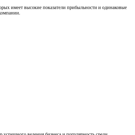
торых имеет высокие показатели прибыльности и одинаковые
компании.
р успешного ведения бизнеса и популярность среди