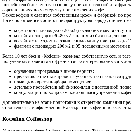
потребителей делает эту франшизу привлекательной для фран
соревнованиях по мастерству приготовления кофе.
Также кофейня славится собственным цехом и фабрикой по прои
На выбор в зависимости от инфраструктуры города, степени к
кофе-поинт площадью 6-20 м2 (посадочные места отсутст
кофейня площадью 30-80 м2 в одном из бизнес-центров гор
кофейня с выходом на оживленную улицу площадью до 170
флагман с площадью 200 м2 и 95 посадочными местами в 
Более 10 лет бренд «Кофеин» развивал собственную сеть и раз
полученными знаниями с франчайзи, заинтересованными в дол
обучающая программа в школе бариста;
предоставление стажировки в учебном центре для сотруд
помощь во время подбора помещения;
детально проработанный бизнес-план с постоянной подде
консультации по вопросам, касающимся управления кофе
Дополнительно на этапе подготовки к открытию компания пред
строительства и оформления. На открытие кофейни выезжает к
Кофейня Coffeeshop
Мировая сеть кофеен Coffeeshop состоит из 200 точек. Отлич