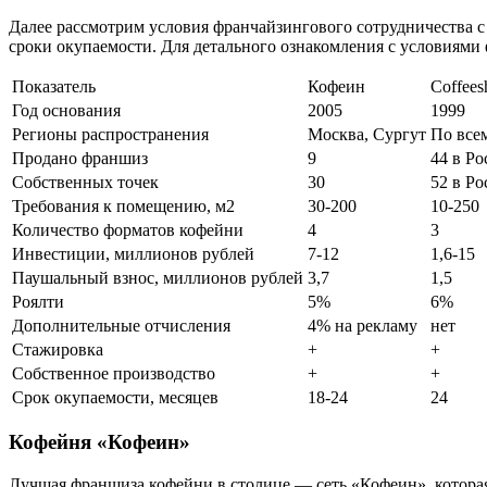
Далее рассмотрим условия франчайзингового сотрудничества с
сроки окупаемости. Для детального ознакомления с условиями
Показатель
Кофеин
Coffees
Год основания
2005
1999
Регионы распространения
Москва, Сургут
По все
Продано франшиз
9
44 в Ро
Собственных точек
30
52 в Ро
Требования к помещению, м2
30-200
10-250
Количество форматов кофейни
4
3
Инвестиции, миллионов рублей
7-12
1,6-15
Паушальный взнос, миллионов рублей
3,7
1,5
Роялти
5%
6%
Дополнительные отчисления
4% на рекламу
нет
Стажировка
+
+
Собственное производство
+
+
Срок окупаемости, месяцев
18-24
24
Кофейня «Кофеин»
Лучшая франшиза кофейни в столице — сеть «Кофеин», которая