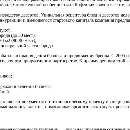
чайзи. Отличительной особенностью «Кофеина» является сертиф
зводству десертов. Уникальная рецептура блюд и десертов дела
онкуренции и имеющегося стартового капитала компания предла
вуют);
ода (до 30 мест);
 м2 (80-90 мест);
центральной части города.
рабатывал план ведения бизнеса и продвижения бренда. С 2005 
госрочном продуктивном партнерстве. К преимуществам этой ф
ников;
ржкой в ведении бизнеса;
йней.
оставляет документы по технологическому проекту и специфика
оманда консультантов, помогающая организовать запуск проекта
ительная особенность компании — лояльная программа сотруднич