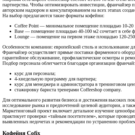
партнерства. Чтобы оптимизировать инвестиции, франчайзер п
авторским надзором и консультированием на всех этапах созда
На выбор предлагаются такие форматы кофейни:
Coffee Point — минимальное помещение площадью 10-20 
Base — помещение площадью 40-100 м2 сочетает в себе ф
Lounge — помещение на первом этаже площадью 120-250
Особенности компании: европейский стиль и использование дл
Франчайзер осуществляет прямые поставки фирменного оборудо
гарантийное обслуживание, профилактические осмотры и ремон
Подбор персонала облегчается благодаря организации франча
курс для персонала;
4-хнедельную программу для партнера;
курс для менеджера и администратора в тренинговом цен
стажировку бариста тренерами Coffeeshop company.
Для оптимального развития бизнеса и достижения высоких пок
исследование рынка и предпочтений целевой аудитории, а так
Маркетинговый проект включает детальное изучение ценообра
практикует проверки «тайным посетителем», которые проводят
выявленных недочетах и рекомендации по устранению пробле
Кофейня Cofix