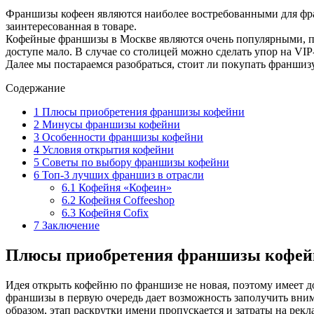
Франшизы кофеен являются наиболее востребованными для франч
заинтересованная в товаре.
Кофейные франшизы в Москве являются очень популярными, по
доступе мало. В случае со столицей можно сделать упор на VI
Далее мы постараемся разобраться, стоит ли покупать франшиз
Содержание
1
Плюсы приобретения франшизы кофейни
2
Минусы франшизы кофейни
3
Особенности франшизы кофейни
4
Условия открытия кофейни
5
Советы по выбору франшизы кофейни
6
Топ-3 лучших франшиз в отрасли
6.1
Кофейня «Кофеин»
6.2
Кофейня Coffeeshop
6.3
Кофейня Cofix
7
Заключение
Плюсы приобретения франшизы кофей
Идея открыть кофейню по франшизе не новая, поэтому имеет 
франшизы в первую очередь дает возможность заполучить вним
образом, этап раскрутки имени пропускается и затраты на рек