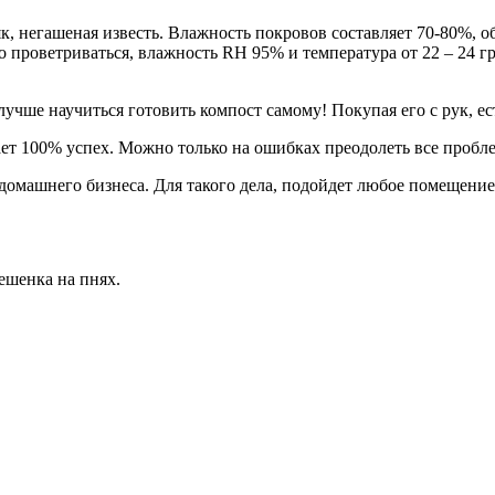
к, негашеная известь. Влажность покровов составляет 70-80%, о
роветриваться, влажность RH 95% и температура от 22 – 24 град
учше научиться готовить компост самому! Покупая его с рук, ес
дает 100% успех. Можно только на ошибках преодолеть все пробл
машнего бизнеса. Для такого дела, подойдет любое помещение
ешенка на пнях.