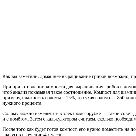
Как вы заметили, домашнее выращивание грибов возможно, при
При приготовлении компоста для выращивания грибов в домашн
чтоб анализ показывал такое соотношение. Компост для шампи
примеру, влажность соломы – 15%, то сухая солома — 850 килог
нужного процента.
Солому можно измельчить в электромясорубке — такой совет д
и с помётом. Затем с калькулятором считаем, сколько необхо
После того как будет готов компост, его нужно поместить на п
градусов в течение 4-х часов.