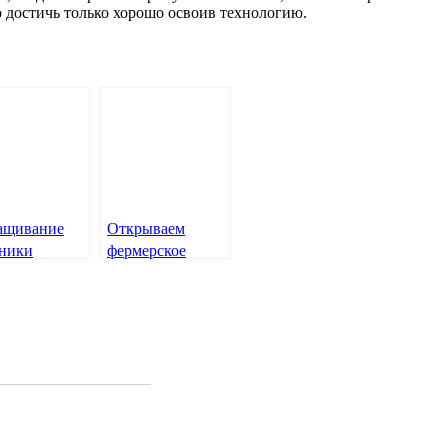
 достичь только хорошо освоив технологию.
ащивание
Открываем
ники
фермерское
хозяйство