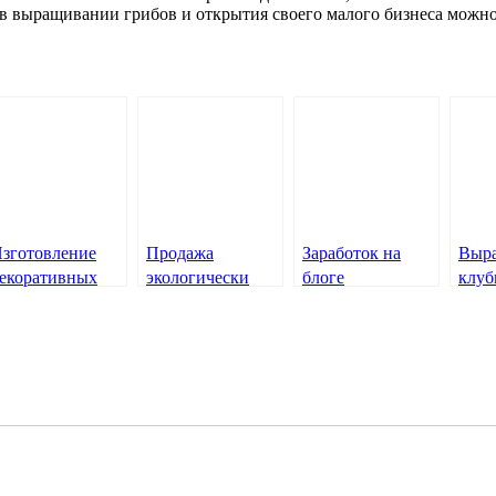
в выращивании грибов и открытия своего малого бизнеса можно
зготовление
Продажа
Заработок на
Выр
екоративных
экологически
блоге
клуб
вечей
чистых
продуктов