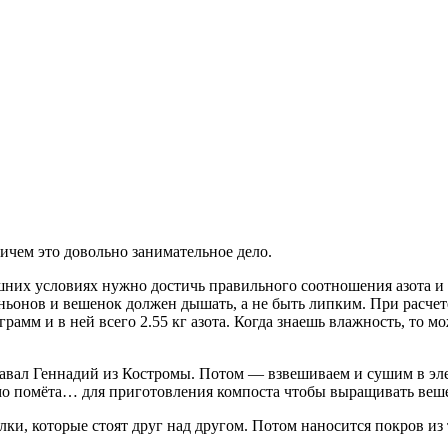
чем это довольно занимательное дело.
их условиях нужно достичь правильного соотношения азота и у
ньонов и вешенок должен дышать, а не быть липким. При расче
рамм и в ней всего 2.55 кг азота. Когда знаешь влажность, то м
авал Геннадий из Костромы. Потом — взвешиваем и сушим в эле
димо помёта… для приготовления компоста чтобы выращивать ве
олки, которые стоят друг над другом. Потом наносится покров и