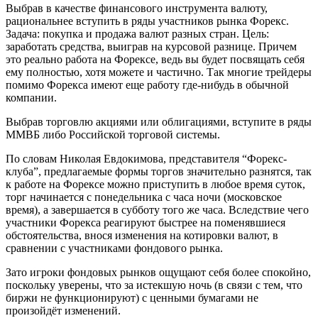
Выбрав в качестве финансового инструмента валюту,
рациональнее вступить в ряды участников рынка Форекс.
Задача: покупка и продажа валют разных стран. Цель:
заработать средства, выиграв на курсовой разнице. Причем
это реально работа на Форексе, ведь вы будет посвящать себя
ему полностью, хотя можете и частично. Так многие трейдеры
помимо Форекса имеют еще работу где-нибудь в обычной
компании.
Выбрав торговлю акциями или облигациями, вступите в ряды
ММВБ либо Российской торговой системы.
По словам Николая Евдокимова, представителя “Форекс-
клуба”, предлагаемые формы торгов значительно разнятся, так
к работе на Форексе можно приступить в любое время суток,
торг начинается с понедельника с часа ночи (московское
время), а завершается в субботу того же часа. Вследствие чего
участники Форекса реагируют быстрее на поменявшиеся
обстоятельства, внося изменения на котировки валют, в
сравнении с участниками фондового рынка.
Зато игроки фондовых рынков ощущают себя более спокойно,
поскольку уверены, что за истекшую ночь (в связи с тем, что
биржи не функционируют) с ценными бумагами не
произойдёт изменений.