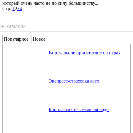
который очень часто не по силу большинству...
Стр.
1
2
3
4
ИНФОРМАЦИЯ
Популярное
Новое
Виртуальное присутствие на играх
Экспресс-страховка авто
Биопластик из семян авокадо