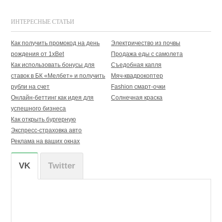
ИНТЕРЕСНЫЕ СТАТЬИ
Как получить промокод на день
Электричество из почвы
рождения от 1xBet
Продажа еды с самолета
Как использовать бонусы для
Съедобная капля
ставок в БК «Мелбет» и получить
Мяч-квадрокоптер
рубли на счет
Fashion смарт-очки
Онлайн-беттинг как идея для
Солнечная краска
успешного бизнеса
Как открыть бургерную
Экспресс-страховка авто
Реклама на ваших окнах
VK
Twitter