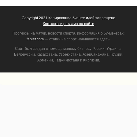
Copyright 2021 Копирование бизнес-идей запрещено
Контакты и реклама на сайте
Прогнозы на матчи, новости спорта, информация о букмекерах:
fanler.com
— ставки на спорт начинаются здесь.
Сайт был создан в помощь малому бизнесу России, Украины,
Белоруссии, Казахстана, Узбекистана, Азербайджана, Грузии,
Армении, Таджикистана и Киргизии.