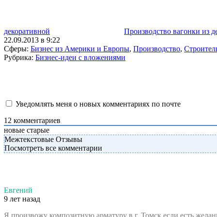
декоративной
Производство вагонки из д
22.09.2013 в 9:22
Сферы:
Бизнес из Америки и Европы
,
Производство
,
Строител
Рубрика:
Бизнес-идеи с вложениями
Уведомлять меня о новых комментариях по почте
12
комментариев
новые
старые
Межтекстовые Отзывы
Посмотреть все комментарии
Евгений
9 лет назад
Я произвожу композитную арматуру в г. Томск если есть жела