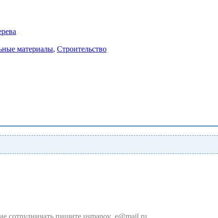
ерева
ьные материалы
,
Строительство
ние сотрудничать пишите usmanov_e@mail.ru