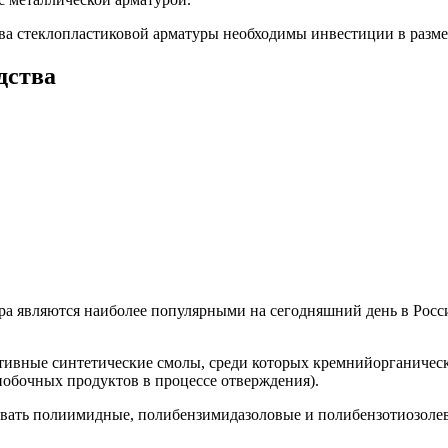
ва стеклопластиковой арматуры необходимы инвестиции в размер
дства
ра являются наиболее популярными на сегодняшний день в Росси
тивные синтетические смолы, среди которых кремнийорганичес
побочных продуктов в процессе отверждения).
звать полиимидные, полибензимидазоловые и полибензотиозолев