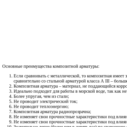
Основные преимущества композитной арматуры:
Если сравнивать с металлической, то композитная имеет 
сравнительно со стальной арматурой класса А ІІІ – больше
Композитная арматура – материал, не поддающийся корро
Идеально подходит для работы в морской воде, так как н
Более упругая, чем из стали;
Не проводит электрический ток;
Не проводит теплоэнергию;
Композитная арматура радиопрозрачна;
Не изменяет свои прочностные характеристики под влия
Не изменяет свои прочностные характеристики под влияни
Значительно легче (более чем в девять раз) по сравнению