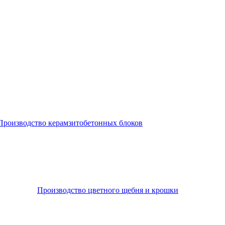
Производство керамзитобетонных блоков
Производство цветного щебня и крошки