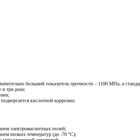
значительно больший показатель прочности – 1100 МПа, а станда
 в три раза;
зии;
е подвергается кислотной коррозии;
нием электромагнитных полей;
ем низких температур (до -70 °C);
 с металлической арматурой.