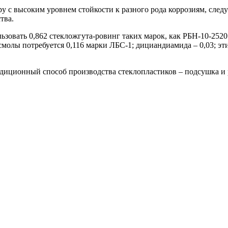
ру с высоким уровнем стойкости к разного рода коррозиям, сле
тва.
зовать 0,862 стекложгута-ровинг таких марок, как РБН-10-2520
лы потребуется 0,116 марки ЛБС-1; дициандиамида – 0,03; этило
диционный способ производства стеклопластиков – подсушка и 