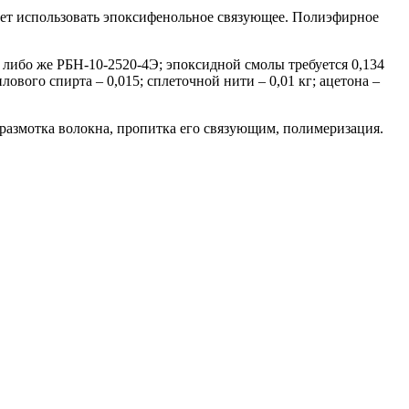
дует использовать эпоксифенольное связующее. Полиэфирное
 либо же РБН-10-2520-4Э; эпоксидной смолы требуется 0,134
вого спирта – 0,015; сплеточной нити – 0,01 кг; ацетона –
размотка волокна, пропитка его связующим, полимеризация.