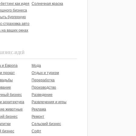
беттинг как идея
Солнечная краска
ешного бизнеса
рыть бургерную
с-страховка авто
 на ваших окнах
БИЗНЕС-ИДЕЙ
 и Европа
Мода
и прокат
Отдых и туризм
свадьбы
Переработка
вание
Производство
чный бизнес
Разведение
и архитектура
Развлечения и игры
ие животные
Реклама
ий бизнес
Ремонт
апитки
Сельский бизнес
й бизнес
Софт