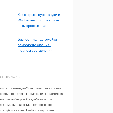
Как открыть пункт выдачи
Wildberries по франшизе:
пять простых шагов
Бизнес-план автомойки
самообслуживания:
нюансы составления
СНЫЕ СТАТЬИ
учить промокод на
Электричество из почвы
ждения от 1xBet
Продажа еды с самолета
ользовать бонусы
Съедобная капля
вок в БК «Мелбет»
Мяч-квадрокоптер
ить рубли на счет
Fashion смарт-очки