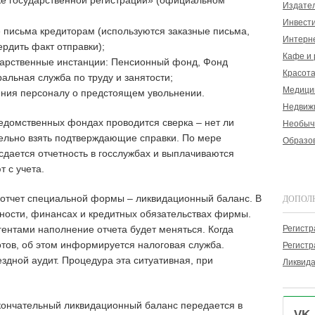
ке государственной регистрации» (официальном
Издате
Инвест
письма кредиторам (используются заказные письма,
Интерн
рдить факт отправки);
Кафе и
дарственные инстанции: Пенсионный фонд, Фонд
Красота
альная служба по труду и занятости;
Медици
ния персоналу о предстоящем увольнении.
Недвиж
едомственных фондах проводится сверка – нет ли
Необыч
ельно взять подтверждающие справки. По мере
Образов
 сдается отчетность в госслужбах и выплачиваются
 с учета.
 отчет специальной формы – ликвидационный баланс. В
ДОПОЛ
ности, финансах и кредитных обязательствах фирмы.
Регист
агентами наполнение отчета будет меняться. Когда
тов, об этом информируется налоговая служба.
Регистр
здной аудит. Процедура эта ситуативная, при
Ликвид
кончательный ликвидационный баланс передается в
VK