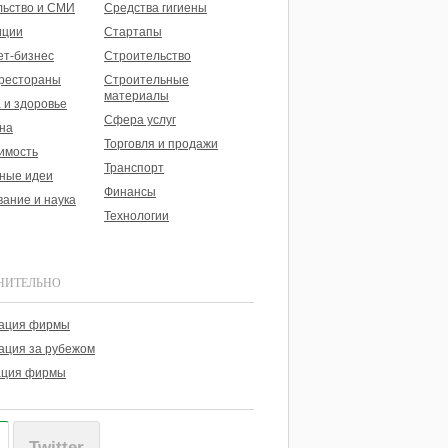
льство и СМИ
Средства гигиены
иции
Стартапы
ет-бизнес
Строительство
 рестораны
Строительные
материалы
 и здоровье
Сфера услуг
на
Торговля и продажи
имость
Транспорт
ные идеи
Финансы
ание и наука
Технологии
НИТЕЛЬНО
рация фирмы
ация за рубежом
ация фирмы
Twitter