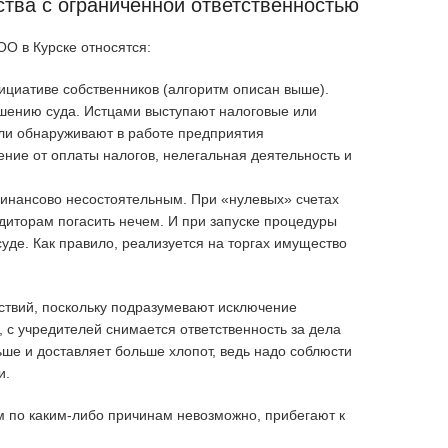
тва с ограниченной ответственностью
О в Курске относятся:
ициативе собственников (алгоритм описан выше).
шению суда. Истцами выступают налоговые или
ли обнаруживают в работе предприятия
ние от оплаты налогов, нелегальная деятельность и
финансово несостоятельным. При «нулевых» счетах
диторам погасить нечем. И при запуске процедуры
суде. Как правило, реализуется на торгах имущество
ствий, поскольку подразумевают исключение
 с учредителей снимается ответственность за дела
ше и доставляет больше хлопот, ведь надо соблюсти
и.
 по каким-либо причинам невозможно, прибегают к