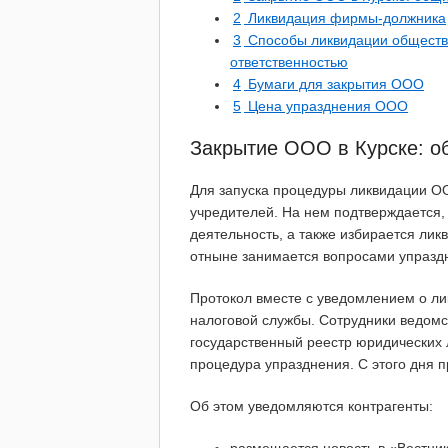
2
Ликвидация фирмы-должника
3
Способы ликвидации обществ
ответственностью
4
Бумаги для закрытия ООО
5
Цена упразднения ООО
Закрытие ООО в Курске: о
Для запуска процедуры ликвидации О
учредителей. На нем подтверждается, 
деятельность, а также избирается лик
отныне занимается вопросами упраз
Протокол вместе с уведомлением о л
налоговой службы. Сотрудники ведомс
государственный реестр юридических 
процедура упразднения. С этого дня 
Об этом уведомляются контрагенты: