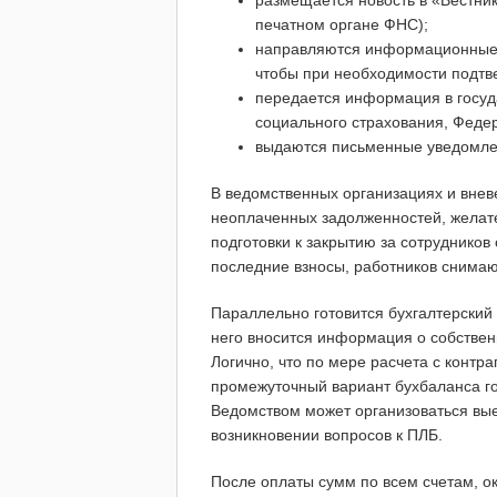
размещается новость в «Вестни
печатном органе ФНС);
направляются информационные 
чтобы при необходимости подтве
передается информация в госу
социального страхования, Федер
выдаются письменные уведомле
В ведомственных организациях и внев
неоплаченных задолженностей, желат
подготовки к закрытию за сотрудников
последние взносы, работников снимают
Параллельно готовится бухгалтерский
него вносится информация о собствен
Логично, что по мере расчета с контр
промежуточный вариант бухбаланса го
Ведомством может организоваться вые
возникновении вопросов к ПЛБ.
После оплаты сумм по всем счетам, о