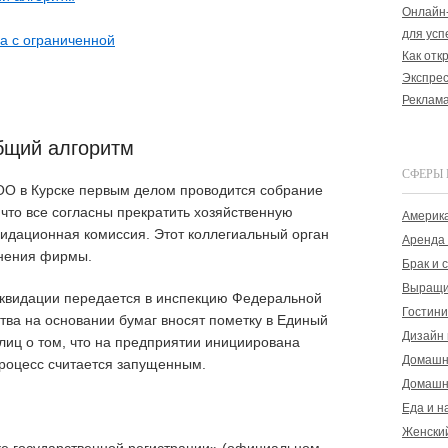
Онлайн-
для усп
а с ограниченной
Как отк
Экспрес
Реклама
бщий алгоритм
СФЕРЫ 
ОО в Курске первым делом проводится собрание
что все согласны прекратить хозяйственную
Америка
видационная комиссия. Этот коллегиальный орган
Аренда 
днения фирмы.
Брак и 
Выращи
иквидации передается в инспекцию Федеральной
Гостини
тва на основании бумаг вносят пометку в Единый
Дизайн 
лиц о том, что на предприятии инициирована
Домашн
процесс считается запущенным.
Домашн
Еда и н
Женски