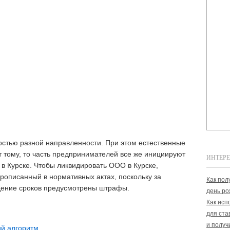
остью разной направленности. При этом естественные
 тому, то часть предпринимателей все же инициируют
ИНТЕРЕ
в Курске. Чтобы ликвидировать ООО в Курске,
рописанный в нормативных актах, поскольку за
Как пол
дение сроков предусмотрены штрафы.
день ро
Как исп
для ста
и получ
й алгоритм