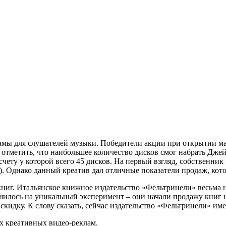
ламы для слушателей музыки. Победители акции при открытии м
т отметить, что наибольшее количество дисков смог набрать Джей
счету у которой всего 45 дисков. На первый взгляд, собственник 
). Однако данный креатив дал отличные показатели продаж, ко
книг. Итальянское книжное издательство «Фельтринели» весьма 
шилось на уникальный эксперимент – они начали продажу книг н
идку. К слову сказать, сейчас издательство «Фельтринели» им
х креативных видео-реклам.