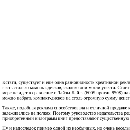
Кстати, существует и еще одна разновидность креативной рек
взять столько компакт-дисков, сколько они могли унести. Стои
мере не идет в сравнение с Лайэы Лайлз (600$ против 850$) на 
можно набрать компакт-дисков на столь огромную сумму денег
Также, подобная реклама способствовала и отличной продаже 
залеживались на полках. Поэтому руководство издательства ре
приобретенный килограмм книг предоставляют существенную ск
Ну и напоследок пример одной из необычных, но очень веселы