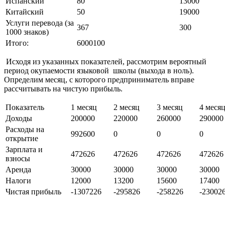
Испанский
80
13000
Китайский
50
19000
Услуги перевода (за
367
300
1000 знаков)
Итого:
6000100
Исходя из указанных показателей, рассмотрим вероятный
период окупаемости языковой школы (выхода в ноль).
Определим месяц, с которого предприниматель вправе
рассчитывать на чистую прибыль.
Показатель
1 месяц
2 месяц
3 месяц
4 меся
Доходы
200000
220000
260000
290000
Расходы на
992600
0
0
0
открытие
Зарплата и
472626
472626
472626
472626
взносы
Аренда
30000
30000
30000
30000
Налоги
12000
13200
15600
17400
Чистая прибыль
-1307226
-295826
-258226
-23002