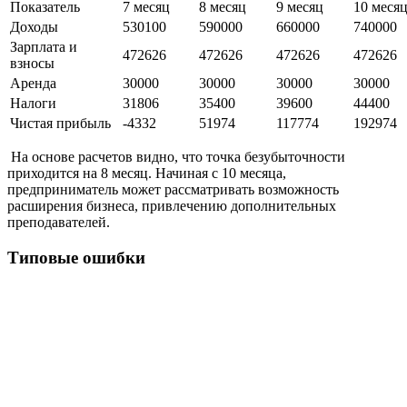
Показатель
7 месяц
8 месяц
9 месяц
10 меся
Доходы
530100
590000
660000
740000
Зарплата и
472626
472626
472626
472626
взносы
Аренда
30000
30000
30000
30000
Налоги
31806
35400
39600
44400
Чистая прибыль
-4332
51974
117774
192974
На основе расчетов видно, что точка безубыточности
приходится на 8 месяц. Начиная с 10 месяца,
предприниматель может рассматривать возможность
расширения бизнеса, привлечению дополнительных
преподавателей.
Типовые ошибки