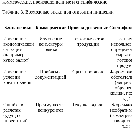
коммерческие, производственные и специфические.
Таблица 3. Возможные риски при открытии пиццерии
Финансовые
Коммерческие
Производственные
Специфич
Изменение
Изменение
Низкое качество
Запре
экономической
конъектуры
продукции
использов
ситуации
рынка
определен
(например,
сырья и
курса валют)
готово
продук
Изменение
Проблем с
Срыв поставок
Форс-маж
условий
документацией
обстоятел
кредитования
(наприм
обруше
крыши, по
т.д.)
Ошибка в
Преимущества
Текучка кадров
Форс-ма
расчетах
конкурентов
необратим
будущих
(землетряс
инвестиций
наводнен
т.д.)