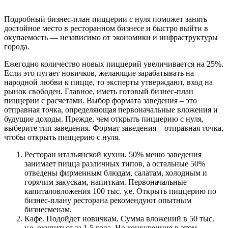
Подробный бизнес-план пиццерии c нуля поможет занять
достойное место в ресторанном бизнесе и быстро выйти в
окупаемость — независимо от экономики и инфраструктуры
города.
Ежегодно количество новых пиццерий увеличивается на 25%.
Если это пугает новичков, желающие зарабатывать на
народной любви к пицце, то эксперты утверждают, вход на
рынок свободен. Главное, иметь готовый бизнес-план
пиццерии с расчетами. Выбор формата заведения – это
отправная точка, определяющая первоначальные вложения и
будущие доходы. Прежде, чем открыть пиццерию с нуля,
выберите тип заведения. Формат заведения – отправная точка,
чтобы открыть пиццерию с нуля.
Ресторан итальянской кухни. 50% меню заведения
занимает пицца различных типов, а остальные 50%
отведены фирменным блюдам, салатам, холодным и
горячим закускам, напиткам. Первоначальные
капиталовложения 100 тыс. у.е. Открыть пиццерию по
бизнес-плану ресторана рекомендуют опытным
бизнесменам.
Кафе. Подойдет новичкам. Сумма вложений в 50 тыс.
у.е. окупиться за 1,5 года. Но конкуренция в этом