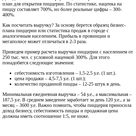
план для открытия пиццерии. По статистике, наценка на
пиццу составляет 700%, но более реальные цифры – 300-
400%.
Как посчитать выручку? За основу берется образец бизнес-
плана пиццерии или статистика продаж в городе с
аналогичным населением. Прибыль в провинции и
мегаполисе может отличаться в 2-3 раза.
Приведем пример расчета выручки пиццерии с населением от
250 тыс. чел. с условной наценкой 300%. Для этого
понадобятся следующие значения:
себестоимость изготовления – 1,5-2,5 у.е. (1 шт.).
цена продажи – 4,5-7,5 у.е. (1 шт.);
количество проданной пиццы – 12-25 штук в день.
Минимальная ежедневная выручка – 54 у.е., а максимальная –
187,5 у.е. В среднем заведение заработает за день 120 у.е., а за
месяц – 3600 у.е. Важно помнить, чтобы пиццерия приносила
доход бизнесу, себестоимость пиццы и продажная цена
должны иметь соотношение 1:5, не ниже.