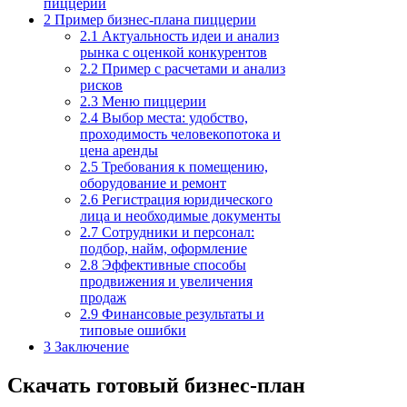
пиццерии
2
Пример бизнес-плана пиццерии
2.1
Актуальность идеи и анализ
рынка с оценкой конкурентов
2.2
Пример с расчетами и анализ
рисков
2.3
Меню пиццерии
2.4
Выбор места: удобство,
проходимость человекопотока и
цена аренды
2.5
Требования к помещению,
оборудование и ремонт
2.6
Регистрация юридического
лица и необходимые документы
2.7
Сотрудники и персонал:
подбор, найм, оформление
2.8
Эффективные способы
продвижения и увеличения
продаж
2.9
Финансовые результаты и
типовые ошибки
3
Заключение
Скачать готовый бизнес-план