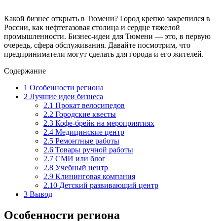
Какой бизнес открыть в Тюмени? Город крепко закрепился в
России, как нефтегазовая столица и сердце тяжелой
промышленности. Бизнес-идеи для Тюмени — это, в первую
очередь, сфера обслуживания. Давайте посмотрим, что
предприниматели могут сделать для города и его жителей.
Содержание
1
Особенности региона
2
Лучшие идеи бизнеса
2.1
Прокат велосипедов
2.2
Городские квесты
2.3
Кофе-брейк на мероприятиях
2.4
Медицинские центр
2.5
Ремонтные работы
2.6
Товары ручной работы
2.7
СМИ или блог
2.8
Учебный центр
2.9
Клининговая компания
2.10
Детский развивающий центр
3
Вывод
Особенности региона