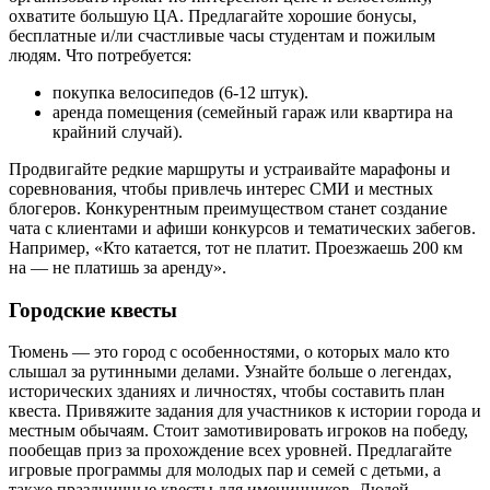
охватите большую ЦА. Предлагайте хорошие бонусы,
бесплатные и/ли счастливые часы студентам и пожилым
людям. Что потребуется:
покупка велосипедов (6-12 штук).
аренда помещения (семейный гараж или квартира на
крайний случай).
Продвигайте редкие маршруты и устраивайте марафоны и
соревнования, чтобы привлечь интерес СМИ и местных
блогеров. Конкурентным преимуществом станет создание
чата с клиентами и афиши конкурсов и тематических забегов.
Например, «Кто катается, тот не платит. Проезжаешь 200 км
на — не платишь за аренду».
Городские квесты
Тюмень — это город с особенностями, о которых мало кто
слышал за рутинными делами. Узнайте больше о легендах,
исторических зданиях и личностях, чтобы составить план
квеста. Привяжите задания для участников к истории города и
местным обычаям. Стоит замотивировать игроков на победу,
пообещав приз за прохождение всех уровней. Предлагайте
игровые программы для молодых пар и семей с детьми, а
также праздничные квесты для именинников. Людей,