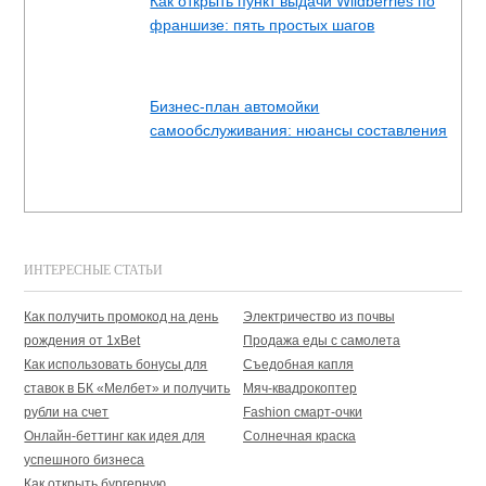
Как открыть пункт выдачи Wildberries по
франшизе: пять простых шагов
Бизнес-план автомойки
самообслуживания: нюансы составления
ИНТЕРЕСНЫЕ СТАТЬИ
Как получить промокод на день
Электричество из почвы
рождения от 1xBet
Продажа еды с самолета
Как использовать бонусы для
Съедобная капля
ставок в БК «Мелбет» и получить
Мяч-квадрокоптер
рубли на счет
Fashion смарт-очки
Онлайн-беттинг как идея для
Солнечная краска
успешного бизнеса
Как открыть бургерную